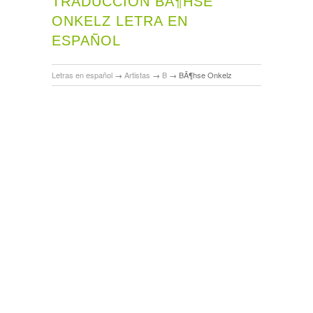
TRADUCCIÓN BÃ¶HSE
ONKELZ LETRA EN
ESPAÑOL
Letras en español
→
Artistas
→
B
→
BÃ¶hse Onkelz