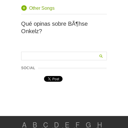
Other Songs
Qué opinas sobre BÃ¶hse
Onkelz?
SOCIAL
A
B
C
D
E
F
G
H