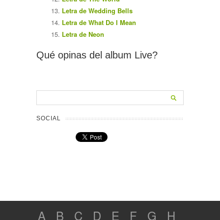
Letra de Wedding Bells
Letra de What Do I Mean
Letra de Neon
Qué opinas del album Live?
SOCIAL
A
B
C
D
E
F
G
H