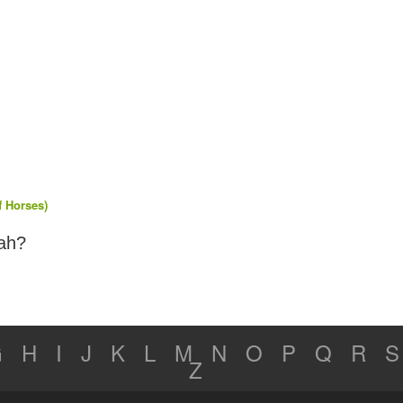
f Horses)
ah?
G
H
I
J
K
L
M
N
O
P
Q
R
S
Z