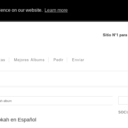
rience on our website.
Learn more
Sitio N°1 para
tas
Mejores Albums
Pedir
Enviar
ah album
SOCI
ookah en Español