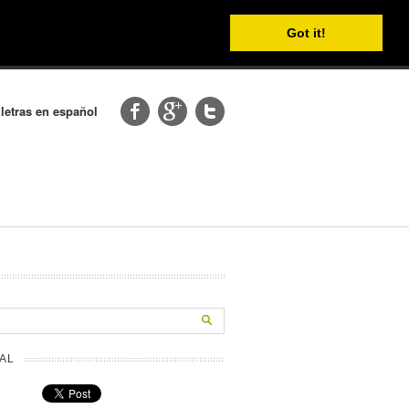
Got it!
 letras en español
AL