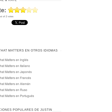
AL & RATE
te:
ut of
2
votes
THAT MATTERS EN OTROS IDIOMAS
That Matters en Inglés
That Matters en Italiano
That Matters en Japonés
That Matters en Francés
That Matters en Alemán
That Matters en Ruso
That Matters en Portugués
IONES POPULARES DE JUSTIN