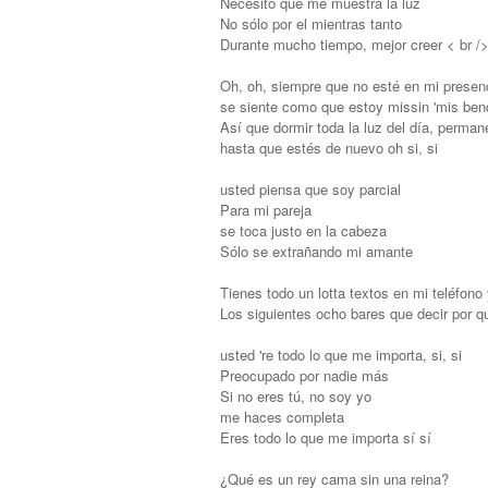
Necesito que me muestra la luz
No sólo por el mientras tanto
Durante mucho tiempo, mejor creer < br /
Oh, oh, siempre que no esté en mi presen
se siente como que estoy missin 'mis bend
Así que dormir toda la luz del día, perman
hasta que estés de nuevo oh si, si
usted piensa que soy parcial
Para mi pareja
se toca justo en la cabeza
Sólo se extrañando mi amante
Tienes todo un lotta textos en mi teléfono
Los siguientes ocho bares que decir por q
usted 're todo lo que me importa, si, si
Preocupado por nadie más
Si no eres tú, no soy yo
me haces completa
Eres todo lo que me importa sí sí
¿Qué es un rey cama sin una reina?