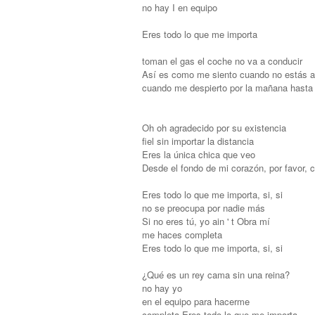
no hay I en equipo
Eres todo lo que me importa
toman el gas el coche no va a conducir
Así es como me siento cuando no estás a
cuando me despierto por la mañana hasta e
Oh oh agradecido por su existencia
fiel sin importar la distancia
Eres la única chica que veo
Desde el fondo de mi corazón, por favor, 
Eres todo lo que me importa, si, si
no se preocupa por nadie más
Si no eres tú, yo ain ' t Obra mí
me haces completa
Eres todo lo que me importa, si, si
¿Qué es un rey cama sin una reina?
no hay yo
en el equipo para hacerme
completa Eres todo lo que me importa