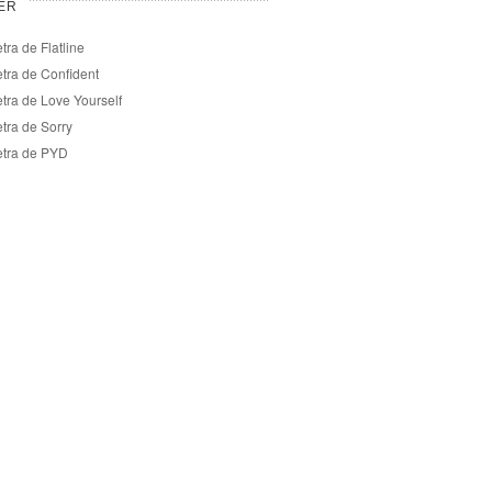
ER
tra de Flatline
etra de Confident
etra de Love Yourself
tra de Sorry
etra de PYD