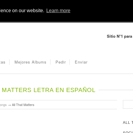
rience on our website.
Learn more
Sitio N°1 para
tas
Mejores Albums
Pedir
Enviar
 MATTERS LETRA EN ESPAÑOL
Songs
→
All That Matters
ALL 