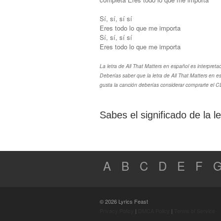
Sí, sí, sí sí
Eres todo lo que me importa
Sí, sí, sí sí
Eres todo lo que me importa
La letra de All That Matters en español es interpretad
Deberías saber que la letra de All That Matters en es
gusta la canción deberías considerar comprarte el CD
Sabes el significado de la l
A
B
C
D
E
F
© 2026 Lyrics Feast
Privacy Policy
|
DMCA Policy
|
Terms of Service