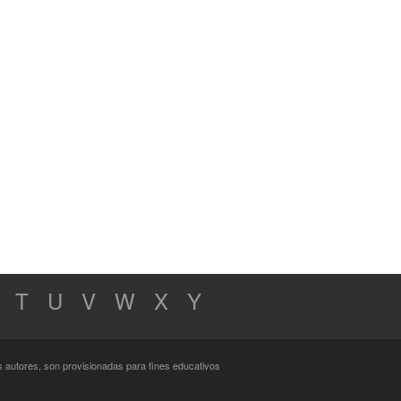
T
U
V
W
X
Y
s autores, son provisionadas para fines educativos