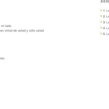
BIEB
1.
Le
2.
L
3.
L
 mi lado
4.
Le
n virtud de usted y sólo usted
5.
L
creo