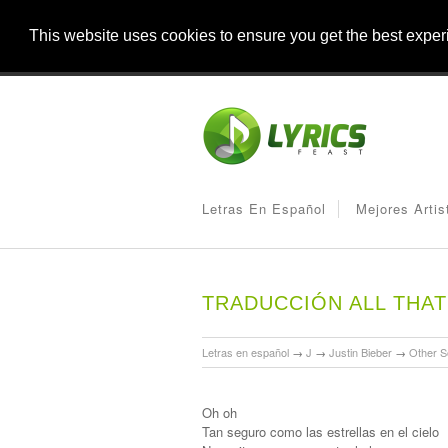
This website uses cookies to ensure you get the best expe
Letras En Español
Mejores Artis
TRADUCCIÓN ALL THAT
Letras en español
→
J
→
Justin Bieber
→
Other 
Oh oh
Tan seguro como las estrellas en el cielo