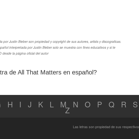
a por Justin Bieber son propiedad y copyright de sus autores, artists y discograficas.
pañol interpretada por Justin Bieber solo se muestra con fines educativos y si te
 desde la página oficial del autor
etra de All That Matters en español?
G
H
I
J
K
L
M
N
O
P
Q
R
S
Z
Las letras son propiedad de sus respectivo