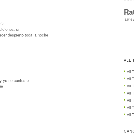
SOCI
Ra
>
3.5
/
5
o
cia
iciones, sí
ecer despierto toda la noche
ALL 
All 
All 
 y yo no contesto
ué
All 
All 
All 
All 
All 
CANC