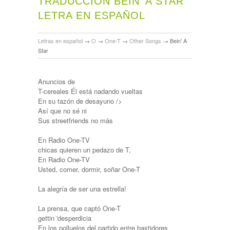
TRADUCCIÓN BEIN' A STAR
LETRA EN ESPAÑOL
Letras en español
→
O
→
One-T
→
Other Songs
→
Bein' A
Star
Anuncios de
T-cereales Él está nadando vueltas
En su tazón de desayuno />
Así que no sé ni
Sus streetfriends no más
En Radio One-TV
chicas quieren un pedazo de T,
En Radio One-TV
Usted, comer, dormir, soñar One-T
La alegría de ser una estrella!
La prensa, que captó One-T
gettin 'desperdicia
En los polluelos del partido entre bastidores