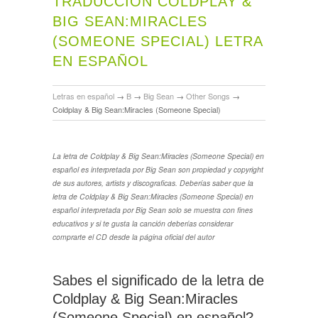
TRADUCCIÓN COLDPLAY &
BIG SEAN:MIRACLES
(SOMEONE SPECIAL) LETRA
EN ESPAÑOL
Letras en español
→
B
→
Big Sean
→
Other Songs
→
Coldplay & Big Sean:Miracles (Someone Special)
La letra de Coldplay & Big Sean:Miracles (Someone Special) en
español es interpretada por Big Sean son propiedad y copyright
de sus autores, artists y discograficas. Deberías saber que la
letra de Coldplay & Big Sean:Miracles (Someone Special) en
español interpretada por Big Sean solo se muestra con fines
educativos y si te gusta la canción deberías considerar
comprarte el CD desde la página oficial del autor
Sabes el significado de la letra de
Coldplay & Big Sean:Miracles
(Someone Special) en español?