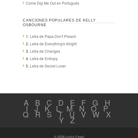
Come Dig Me Out en Portugués
CANCIONES POPULARES DE KELLY
OSBOURNE
1.
Letra de Papa Don't Preach
2.
Letra de Everything's Alright
3.
Letra de Changes
4.
Letra de Entropy
5.
Letra de Secret Lover
A
B
C
D
E
F
G
H
I
J
K
L
M
N
O
P
Q
R
S
T
U
V
W
X
Y
Z
© 2026 Lyrics Feast