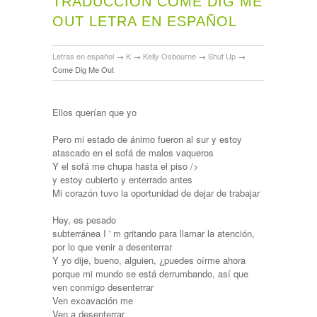
TRADUCCIÓN COME DIG ME
OUT LETRA EN ESPAÑOL
Letras en español
→
K
→
Kelly Osbourne
→
Shut Up
→
Come Dig Me Out
Ellos querían que yo
Pero mi estado de ánimo fueron al sur y estoy
atascado en el sofá de malos vaqueros
Y el sofá me chupa hasta el piso />
y estoy cubierto y enterrado antes
Mi corazón tuvo la oportunidad de dejar de trabajar
Hey, es pesado
subterránea I ' m gritando para llamar la atención,
por lo que venir a desenterrar
Y yo dije, bueno, alguien, ¿puedes oírme ahora
porque mi mundo se está derrumbando, así que
ven conmigo desenterrar
Ven excavación me
Ven a desenterrar