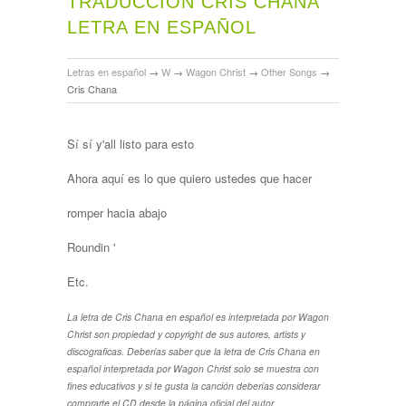
TRADUCCIÓN CRIS CHANA
LETRA EN ESPAÑOL
Letras en español
→
W
→
Wagon Christ
→
Other Songs
→
Cris Chana
Sí sí y'all listo para esto
Ahora aquí es lo que quiero ustedes que hacer
romper hacia abajo
Roundin '
Etc.
La letra de Cris Chana en español es interpretada por Wagon
Christ son propiedad y copyright de sus autores, artists y
discograficas. Deberías saber que la letra de Cris Chana en
español interpretada por Wagon Christ solo se muestra con
fines educativos y si te gusta la canción deberías considerar
comprarte el CD desde la página oficial del autor