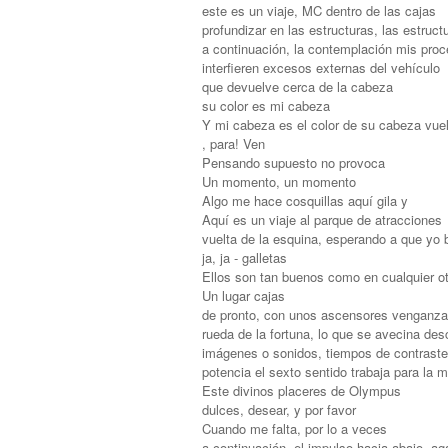
este es un viaje, MC dentro de las cajas
profundizar en las estructuras, las estruct
a continuación, la contemplación mis pro
interfieren excesos externas del vehículo
que devuelve cerca de la cabeza
su color es mi cabeza
Y mi cabeza es el color de su cabeza vuel
, para! Ven
Pensando supuesto no provoca
Un momento, un momento
Algo me hace cosquillas aquí gila y
Aquí es un viaje al parque de atracciones
vuelta de la esquina, esperando a que yo ba
ja, ja - galletas
Ellos son tan buenos como en cualquier ot
Un lugar cajas
de pronto, con unos ascensores venganza,
rueda de la fortuna, lo que se avecina des
imágenes o sonidos, tiempos de contraste
potencia el sexto sentido trabaja para la 
Este divinos placeres de Olympus
dulces, desear, y por favor
Cuando me falta, por lo a veces
a continuación, el impulso hacia abajo, ag