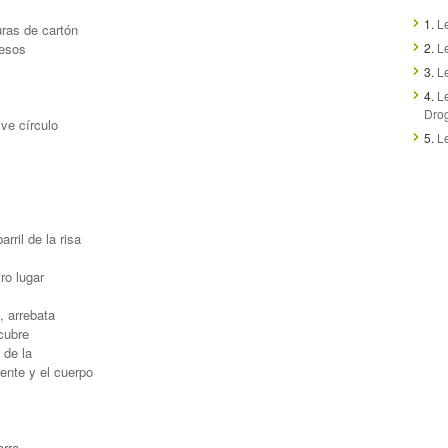
1.
L
uras de cartón
cesos
2.
L
3.
L
4.
L
Dro
ve círculo
5.
L
rril de la risa
ro lugar
 arrebata
cubre
 de la
mente y el cuerpo
arra