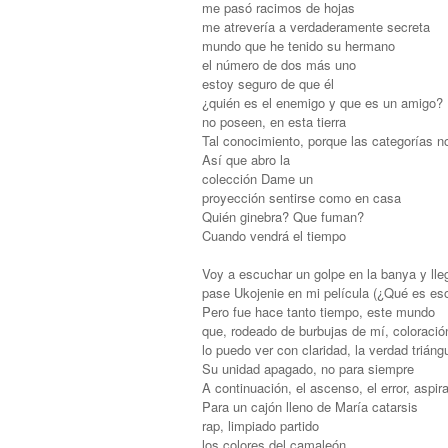
me pasó racimos de hojas
me atrevería a verdaderamente secreta
mundo que he tenido su hermano
el número de dos más uno
estoy seguro de que él
¿quién es el enemigo y que es un amigo?
no poseen, en esta tierra
Tal conocimiento, porque las categorías 
Así que abro la
colección Dame un
proyección sentirse como en casa
Quién ginebra? Que fuman?
Cuando vendrá el tiempo
Voy a escuchar un golpe en la banya y lleg
pase Ukojenie en mi película (¿Qué es e
Pero fue hace tanto tiempo, este mundo
que, rodeado de burbujas de mí, coloració
lo puedo ver con claridad, la verdad trián
Su unidad apagado, no para siempre
A continuación, el ascenso, el error, aspir
Para un cajón lleno de María catarsis
rap, limpiado partido
los colores del camaleón