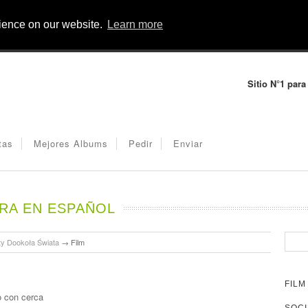
rience on our website.
Learn more
Sitio N°1 para
tas
Mejores Albums
Pedir
Enviar
RA EN ESPAÑOL
ty Dookoła Świata
→
Film
FILM
o con cerca