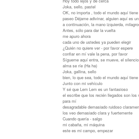
Hoy todo lejos y de cerca
Joka, sello, pastel
OK, no importa , todo el mundo aquí tiene
paseo Déjame adivinar, alguien aquí es u
a continuación, la mano izquierda, milagr
Antes, sólo para dar la vuelta
me apuro ahora
cada uno de ustedes ya pueden elegir
¿Quién no quiere ver - por favor espere
confiar en mí vale la pena, por favor
Sígueme aquí entra, se mueve, el silencio
alma se ríe (Ha ha)
Joka, gallina, sello
bien, lo que sea, todo el mundo aquí tien
Junto con mi vehículo
Y sé que Lem Lem es un fantasioso
el escribe que los recién llegados son los
para mí
desagradable demasiado ruidoso claramen
los veo demasiado clara y fuertemente
Cuando quería - salgo
mi cabaña, mi máquina
este es mi campo, empezar