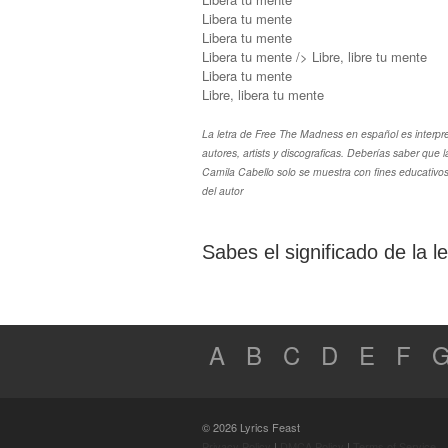
Libera tu mente
Libera tu mente
Libera tu mente /> Libre, libre tu mente
Libera tu mente
Libre, libera tu mente
La letra de Free The Madness en español es interpr
autores, artists y discograficas. Deberías saber qu
Camila Cabello solo se muestra con fines educativos 
del autor
Sabes el significado de la
A
B
C
D
E
F
© 2026 Lyrics Feast
Privacy Policy
|
DMCA Policy
|
Terms of Service