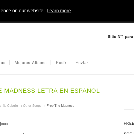
rience on our website.
Learn more
Sitio N°1 para
tas
Mejores Albums
Pedir
Enviar
E MADNESS LETRA EN ESPAÑOL
mila Cabello
→
Other Songs
→
Free The Madness
ejecen
FREE