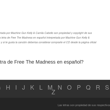
etada por Machine Gun Kelly & Camila Cabello son propiedad y copyright de sus
e la letra de Free The Madness en español interpretada por Machine Gun Kelly &
y si te gusta la canción deberías considerar comprarte el CD desde la página oficial
 letra de Free The Madness en español?
G
H
I
J
K
L
M
N
O
P
Q
R
S
Z
Las letras son propiedad de sus respectivo