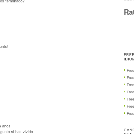
os terminado?
SOCI
Ra
ente!
FREE
IDIO
Free
Free
Fre
Fre
Fre
Fre
Fre
a años
CAN
gunto si has vivido