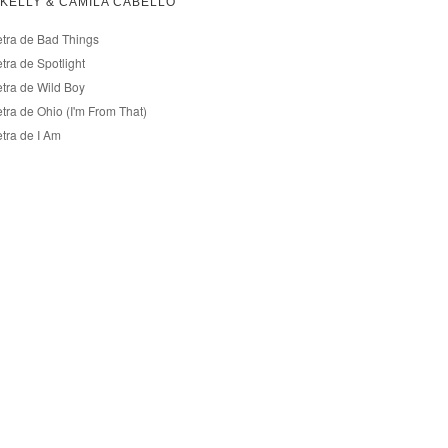
KELLY & CAMILA CABELLO
etra de Bad Things
tra de Spotlight
etra de Wild Boy
tra de Ohio (I'm From That)
etra de I Am