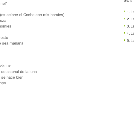
GUN 
ime!"
1.
L
(estacione el Coche con mis homies)
2.
Le
beza
 homies
3.
L
4.
Le
 esto
5.
L
ue sea mañana
 de luz
de alcohol de la luna
 se hace bien
empo