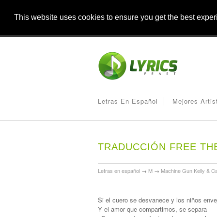
This website uses cookies to ensure you get the best expe
Letras En Español
Mejores Artis
TRADUCCIÓN FREE TH
Letras en español
→
M
→
Machine Gun Kelly & Ca
Si el cuero se desvanece y los niños env
Y el amor que compartimos, se separa