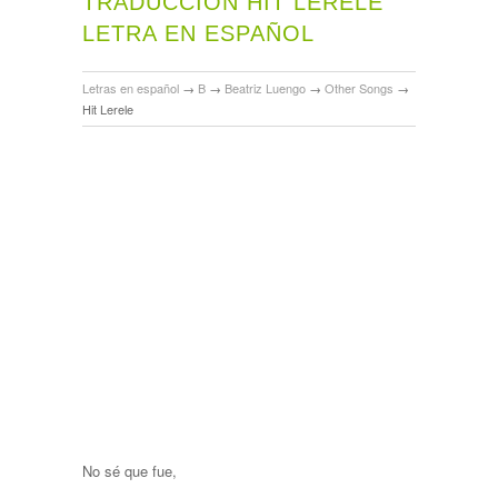
TRADUCCIÓN HIT LERELE
LETRA EN ESPAÑOL
Letras en español
→
B
→
Beatriz Luengo
→
Other Songs
→
Hit Lerele
No sé que fue,