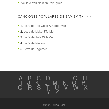
I've Told You Now en Portugués
CANCIONES POPULARES DE SAM SMITH
1.
Letra de Too Good At Goodbyes
2.
Letra de Make It To Me
3.
Letra de Safe With Me
4.
Letra de Nirvana
5.
Letra de Together
A
B
C
D
E
F
G
H
I
J
K
L
M
N
O
P
Q
R
S
T
U
V
W
X
Y
Z
© 2026 Lyrics Feast