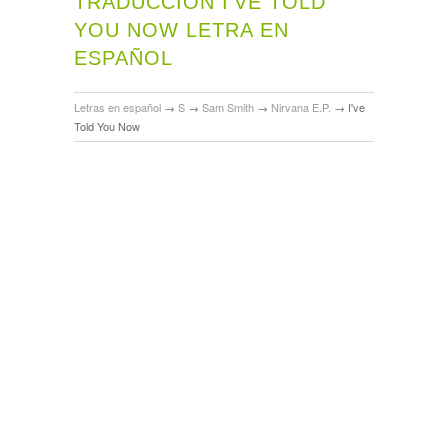
TRADUCCIÓN I'VE TOLD
YOU NOW LETRA EN
ESPAÑOL
Letras en español
→
S
→
Sam Smith
→
Nirvana E.P.
→
I've
Told You Now