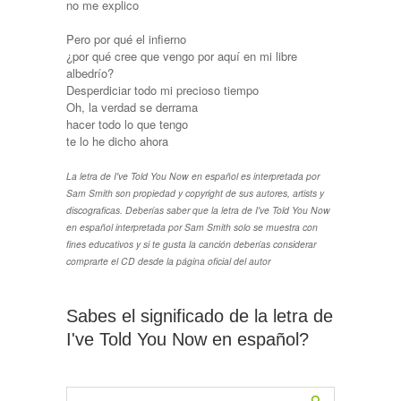
no me explico
Pero por qué el infierno
¿por qué cree que vengo por aquí en mi libre
albedrío?
Desperdiciar todo mi precioso tiempo
Oh, la verdad se derrama
hacer todo lo que tengo
te lo he dicho ahora
La letra de I've Told You Now en español es interpretada por
Sam Smith son propiedad y copyright de sus autores, artists y
discograficas. Deberías saber que la letra de I've Told You Now
en español interpretada por Sam Smith solo se muestra con
fines educativos y si te gusta la canción deberías considerar
comprarte el CD desde la página oficial del autor
Sabes el significado de la letra de
I've Told You Now en español?