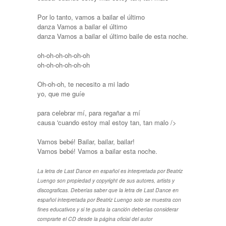
Por lo tanto, vamos a bailar el último
danza Vamos a bailar el último
danza Vamos a bailar el último baile de esta noche.
oh-oh-oh-oh-oh-oh
oh-oh-oh-oh-oh-oh
Oh-oh-oh, te necesito a mi lado
yo, que me guíe
para celebrar mí, para regañar a mí
causa 'cuando estoy mal estoy tan, tan malo />
Vamos bebé! Bailar, bailar, bailar!
Vamos bebé! Vamos a bailar esta noche.
La letra de Last Dance en español es interpretada por Beatriz
Luengo son propiedad y copyright de sus autores, artists y
discograficas. Deberías saber que la letra de Last Dance en
español interpretada por Beatriz Luengo solo se muestra con
fines educativos y si te gusta la canción deberías considerar
comprarte el CD desde la página oficial del autor