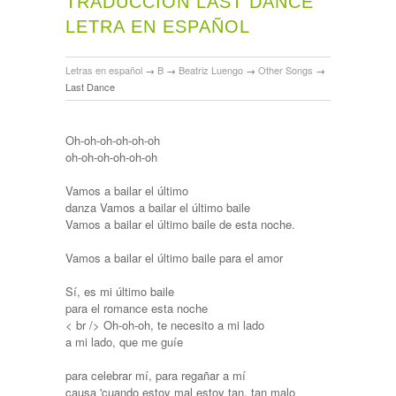
TRADUCCIÓN LAST DANCE
LETRA EN ESPAÑOL
Letras en español
→
B
→
Beatriz Luengo
→
Other Songs
→
Last Dance
Oh-oh-oh-oh-oh-oh
oh-oh-oh-oh-oh-oh
Vamos a bailar el último
danza Vamos a bailar el último baile
Vamos a bailar el último baile de esta noche.
Vamos a bailar el último baile para el amor
Sí, es mi último baile
para el romance esta noche
< br /> Oh-oh-oh, te necesito a mi lado
a mi lado, que me guíe
para celebrar mí, para regañar a mí
causa 'cuando estoy mal estoy tan, tan malo