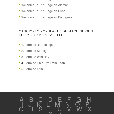
Welcome To The Rage en Alemán
Welcome To The Rage en Ruso
Welcome To The Rage en Portugués
CANCIONES POPULARES DE MACHINE GUN
KELLY & CAMILA CABELLO
1.
Letra de Bad Things
2.
Letra de Spotlight
3.
Letra de Wild Boy
4.
Letra de Ohio (I'm From That)
5.
Letra de I Am
A
B
C
D
E
F
G
H
I
J
K
L
M
N
O
P
Q
R
S
T
U
V
W
X
Y
Z