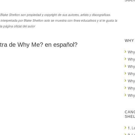
SOCI
lake Shelton son propiedad y copyright de sus autores, artists y discograficas.
nterpretada por Blake Shelton solo se muestra con fines educativos y si te gusta la
 página oficial del autor
WHY 
 letra de Why Me? en español?
Why
Why 
Why
Why
Why
Why
Why
CAN
SHE
1.
L
2.
L