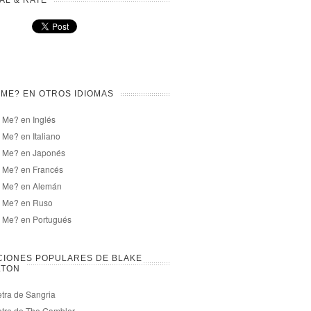
AL & RATE
ME? EN OTROS IDIOMAS
 Me? en Inglés
Me? en Italiano
 Me? en Japonés
 Me? en Francés
 Me? en Alemán
 Me? en Ruso
 Me? en Portugués
CIONES POPULARES DE BLAKE
LTON
etra de Sangria
etra de The Gambler