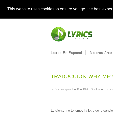
This website uses cookies to ensure you get the best expe
Letras En Español
Mejores Artis
TRADUCCIÓN WHY ME?
Letras en español
→
B
→
Blake Shelton
→
Texom
Lo siento, no tenemos la letra de la canc