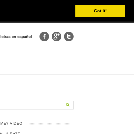
Got it!
 letras en español
ME? VIDEO