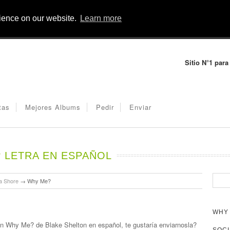
rience on our website.
Learn more
Sitio N°1 para
tas
Mejores Albums
Pedir
Enviar
 LETRA EN ESPAÑOL
a Shore
→
Why Me?
WHY 
ión Why Me? de Blake Shelton en español, te gustaría enviarnosla?