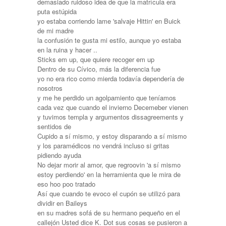
demasiado ruidoso idea de que la matrícula era
puta estúpida
yo estaba corriendo lame 'salvaje Hittin' en Buick
de mi madre
la confusión te gusta mi estilo, aunque yo estaba
en la ruina y hacer ..
Sticks em up, que quiere recoger em up
Dentro de su Cívico, más la diferencia fue
yo no era rico como mierda todavía dependería de
nosotros
y me he perdido un agolpamiento que teníamos
cada vez que cuando el invierno Decemeber vienen
y tuvimos templa y argumentos dissagreements y
sentidos de
Cupido a sí mismo, y estoy disparando a sí mismo
y los paramédicos no vendrá incluso si gritas
pidiendo ayuda
No dejar morir al amor, que regroovin 'a sí mismo
estoy perdiendo' en la herramienta que le mira de
eso hoo poo tratado
Así que cuando te evoco el cupón se utilizó para
dividir en Baileys
en su madres sofá de su hermano pequeño en el
callejón Usted dice K. Dot sus cosas se pusieron a