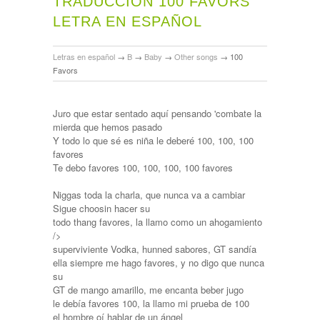
TRADUCCIÓN 100 FAVORS
LETRA EN ESPAÑOL
Letras en español
→
B
→
Baby
→
Other songs
→
100
Favors
Juro que estar sentado aquí pensando 'combate la
mierda que hemos pasado
Y todo lo que sé es niña le deberé 100, 100, 100
favores
Te debo favores 100, 100, 100, 100 favores
Niggas toda la charla, que nunca va a cambiar
Sigue choosin hacer su
todo thang favores, la llamo como un ahogamiento
/>
superviviente Vodka, hunned sabores, GT sandía
ella siempre me hago favores, y no digo que nunca
su
GT de mango amarillo, me encanta beber jugo
le debía favores 100, la llamo mi prueba de 100
el hombre oí hablar de un ángel