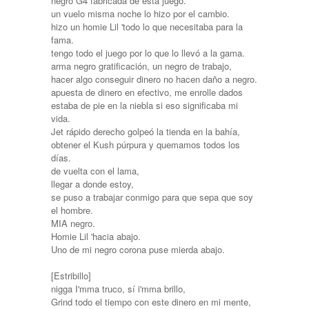
negro G4 fabricada de esta juego.
un vuelo misma noche lo hizo por el cambio.
hizo un homie Lil 'todo lo que necesitaba para la
fama.
tengo todo el juego por lo que lo llevó a la gama.
arma negro gratificación, un negro de trabajo,
hacer algo conseguir dinero no hacen daño a negro.
apuesta de dinero en efectivo, me enrolle dados
estaba de pie en la niebla si eso significaba mi
vida.
Jet rápido derecho golpeó la tienda en la bahía,
obtener el Kush púrpura y quemamos todos los
días.
de vuelta con el lama,
llegar a donde estoy,
se puso a trabajar conmigo para que sepa que soy
el hombre.
MIA negro.
Homie Lil 'hacia abajo.
Uno de mi negro corona puse mierda abajo.
[Estribillo]
nigga I'mma truco, sí i'mma brillo,
Grind todo el tiempo con este dinero en mi mente,