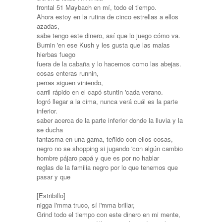
frontal 51 Maybach en mí, todo el tiempo.
Ahora estoy en la rutina de cinco estrellas a ellos
azadas,
sabe tengo este dinero, así que lo juego cómo va.
Burnin 'en ese Kush y les gusta que las malas
hierbas fuego
fuera de la cabaña y lo hacemos como las abejas.
cosas enteras runnin,
perras siguen viniendo,
carril rápido en el capó stuntin 'cada verano.
logró llegar a la cima, nunca verá cuál es la parte
inferior.
saber acerca de la parte inferior donde la lluvia y la
se ducha
fantasma en una gama, teñido con ellos cosas,
negro no se shopping si jugando 'con algún cambio
hombre pájaro papá y que es por no hablar
reglas de la familia negro por lo que tenemos que
pasar y que
[Estribillo]
nigga I'mma truco, sí i'mma brillar,
Grind todo el tiempo con este dinero en mi mente,