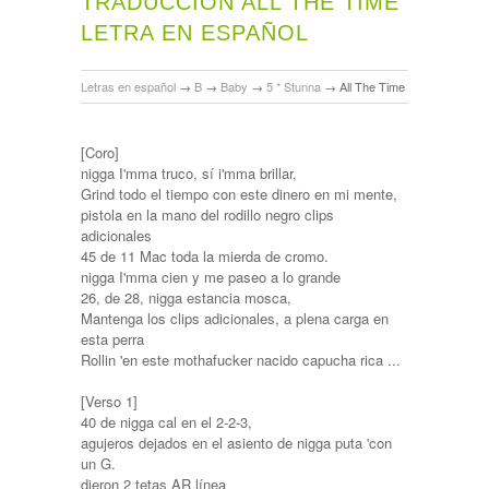
TRADUCCIÓN ALL THE TIME
LETRA EN ESPAÑOL
Letras en español
→
B
→
Baby
→
5 * Stunna
→
All The Time
[Coro]
nigga I'mma truco, sí i'mma brillar,
Grind todo el tiempo con este dinero en mi mente,
pistola en la mano del rodillo negro clips
adicionales
45 de 11 Mac toda la mierda de cromo.
nigga I'mma cien y me paseo a lo grande
26, de 28, nigga estancia mosca,
Mantenga los clips adicionales, a plena carga en
esta perra
Rollin 'en este mothafucker nacido capucha rica ...
[Verso 1]
40 de nigga cal en el 2-2-3,
agujeros dejados en el asiento de nigga puta 'con
un G.
dieron 2 tetas AR línea