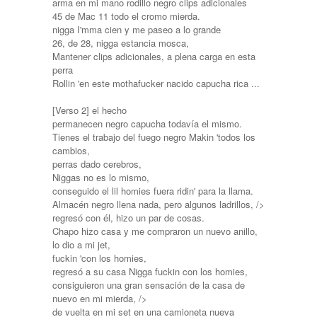
arma en mi mano rodillo negro clips adicionales
45 de Mac 11 todo el cromo mierda.
nigga I'mma cien y me paseo a lo grande
26, de 28, nigga estancia mosca,
Mantener clips adicionales, a plena carga en esta
perra
Rollin 'en este mothafucker nacido capucha rica ...
[Verso 2] el hecho
permanecen negro capucha todavía el mismo.
Tienes el trabajo del fuego negro Makin 'todos los
cambios,
perras dado cerebros,
Niggas no es lo mismo,
conseguido el lil homies fuera ridin' para la llama.
Almacén negro llena nada, pero algunos ladrillos, />
regresó con él, hizo un par de cosas.
Chapo hizo casa y me compraron un nuevo anillo,
lo dio a mi jet,
fuckin 'con los homies,
regresó a su casa Nigga fuckin con los homies,
consiguieron una gran sensación de la casa de
nuevo en mi mierda, />
de vuelta en mi set en una camioneta nueva