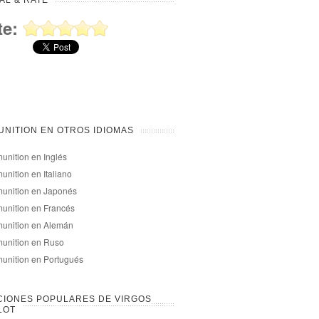
AL & RATE
te:
NITION EN OTROS IDIOMAS
nition en Inglés
nition en Italiano
unition en Japonés
unition en Francés
unition en Alemán
unition en Ruso
unition en Portugués
CIONES POPULARES DE VIRGOS
LOT