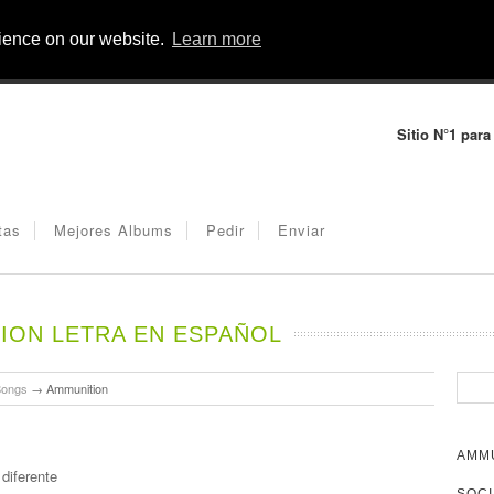
rience on our website.
Learn more
Sitio N°1 para
tas
Mejores Albums
Pedir
Enviar
ION LETRA EN ESPAÑOL
Songs
→
Ammunition
AMMU
diferente