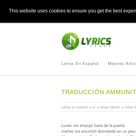
This website uses cookies to ensure you get the best expe
Letras En Español
Mejores Artis
TRADUCCIÓN AMMUNIT
Letras en español
→
V
→
Virgos Merlot
→
Other 
Lunes me empujó fuera de la puerta
martes me encontró durmiendo en un piso 