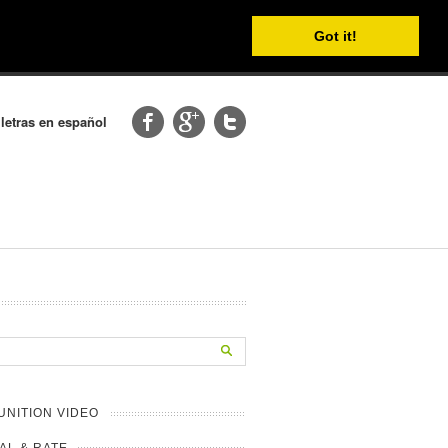
Got it!
 letras en español
NITION VIDEO