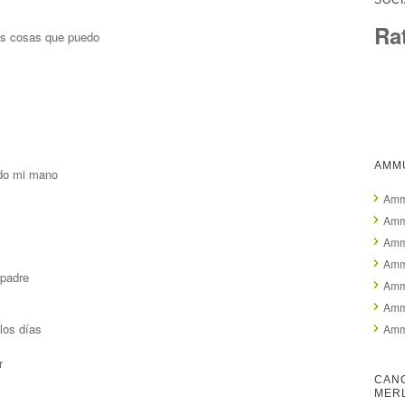
SOCI
Ra
las cosas que puedo
AMMU
ndo mi mano
Ammu
Ammu
Amm
Amm
 padre
Amm
Amm
los días
Amm
r
CAN
MER