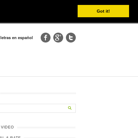
Got it!
 letras en español
 VIDEO