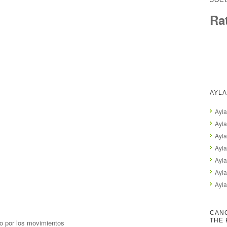
SOCI
Ra
AYLA
Ayla
Ayla
Ayl
Ayla
Ayl
Ayl
Ayla
CANC
THE 
o por los movimientos