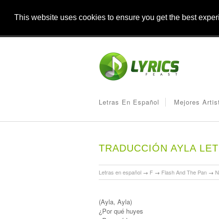
This website uses cookies to ensure you get the best expe
Letras En Español
Mejores Artis
TRADUCCIÓN AYLA LE
Letras en español
→
F
→
Flash And The Pan
→
N
(Ayla, Ayla)
¿Por qué huyes