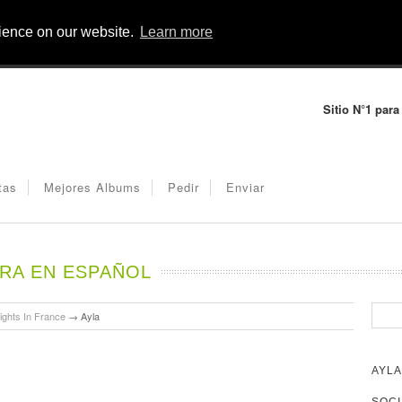
rience on our website.
Learn more
Sitio N°1 para
tas
Mejores Albums
Pedir
Enviar
TRA EN ESPAÑOL
ights In France
→
Ayla
AYLA