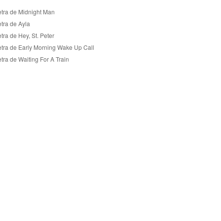
etra de Midnight Man
etra de Ayla
tra de Hey, St. Peter
etra de Early Morning Wake Up Call
tra de Waiting For A Train