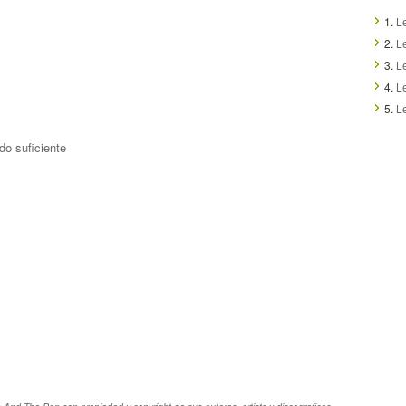
1.
L
2.
L
3.
Le
4.
L
5.
Le
do suficiente