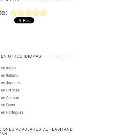
AL & RATE
te:
 EN OTROS IDIOMAS
 en Inglés
 en Italiano
a en Japonés
 en Francés
a en Alemán
a en Ruso
 en Portugués
IONES POPULARES DE FLASH AND
PAN