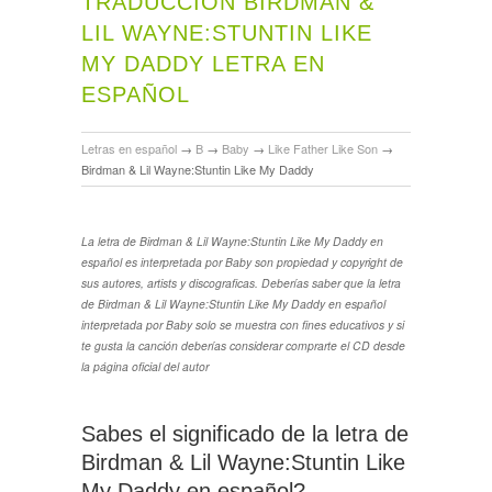
TRADUCCIÓN BIRDMAN &
LIL WAYNE:STUNTIN LIKE
MY DADDY LETRA EN
ESPAÑOL
Letras en español
→
B
→
Baby
→
Like Father Like Son
→
Birdman & Lil Wayne:Stuntin Like My Daddy
La letra de Birdman & Lil Wayne:Stuntin Like My Daddy en
español es interpretada por Baby son propiedad y copyright de
sus autores, artists y discograficas. Deberías saber que la letra
de Birdman & Lil Wayne:Stuntin Like My Daddy en español
interpretada por Baby solo se muestra con fines educativos y si
te gusta la canción deberías considerar comprarte el CD desde
la página oficial del autor
Sabes el significado de la letra de
Birdman & Lil Wayne:Stuntin Like
My Daddy en español?