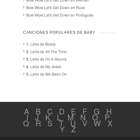
Bow Wow:Let's Get Down en Ruso
Bow Wow:Let's Get Down en Portugués
CANCIONES POPULARES DE BABY
1.
Letra de Bossy
2.
Letra de All The Time
3.
Letra de I'm A Stunna
4.
Letra de My Jewel
5.
Letra de We Been On
A
B
C
D
E
F
G
H
I
J
K
L
M
N
O
P
Q
R
S
T
U
V
W
X
Y
Z