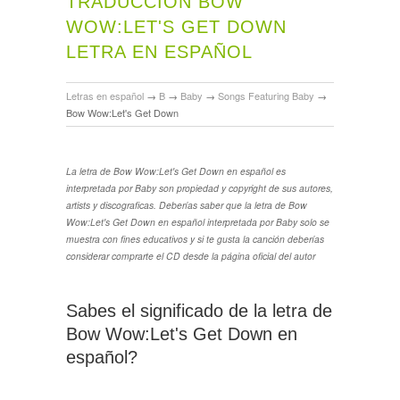
TRADUCCIÓN BOW
WOW:LET'S GET DOWN
LETRA EN ESPAÑOL
Letras en español
→
B
→
Baby
→
Songs Featuring Baby
→
Bow Wow:Let's Get Down
La letra de Bow Wow:Let's Get Down en español es
interpretada por Baby son propiedad y copyright de sus autores,
artists y discograficas. Deberías saber que la letra de Bow
Wow:Let's Get Down en español interpretada por Baby solo se
muestra con fines educativos y si te gusta la canción deberías
considerar comprarte el CD desde la página oficial del autor
Sabes el significado de la letra de
Bow Wow:Let's Get Down en
español?