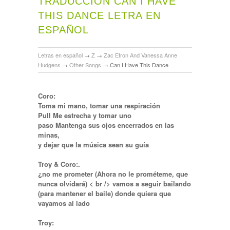
TRADUCCIÓN CAN I HAVE
THIS DANCE LETRA EN
ESPAÑOL
Letras en español
→
Z
→
Zac Efron And Vanessa Anne
Hudgens
→
Other Songs
→
Can I Have This Dance
Coro:
Toma mi mano, tomar una respiración
Pull Me estrecha y tomar uno
paso Mantenga sus ojos encerrados en las
minas,
y dejar que la música sean su guía
Troy & Coro:.
¿no me prometer (Ahora no le prométeme, que
nunca olvidará) < br /> vamos a seguir bailando
(para mantener el baile) donde quiera que
vayamos al lado
Troy: