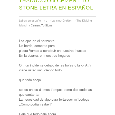
TRADUCCIÓN CEMENT TO
STONE LETRA EN ESPAÑOL
Letras en español
→
L
→
Lansing-Dreiden
→
The Dividing
Island
→
Cement To Stone
Los ojos en el horizonte
Un borde, cemento para
piedra Vamos a construir en nuestros huesos
En la pizarra, en nuestros hogares
Oh, un incidente debajo de las hojas < br /> A />
viene usted sacudiendo todo
que todo abajo
sonds en los últimos tiempos como dos cadenas
que cantar tan
La necesidad de algo para fortalecer mi bodega
¿Cómo podían saber?
Deja que todo baje ahora