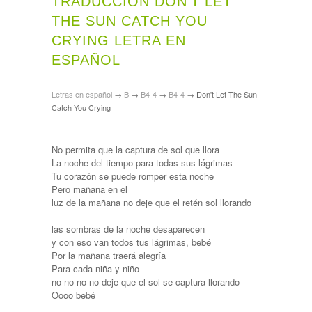
TRADUCCIÓN DON'T LET
THE SUN CATCH YOU
CRYING LETRA EN
ESPAÑOL
Letras en español
→
B
→
B4-4
→
B4-4
→
Don't Let The Sun
Catch You Crying
No permita que la captura de sol que llora
La noche del tiempo para todas sus lágrimas
Tu corazón se puede romper esta noche
Pero mañana en el
luz de la mañana no deje que el retén sol llorando
las sombras de la noche desaparecen
y con eso van todos tus lágrimas, bebé
Por la mañana traerá alegría
Para cada niña y niño
no no no no deje que el sol se captura llorando
Oooo bebé