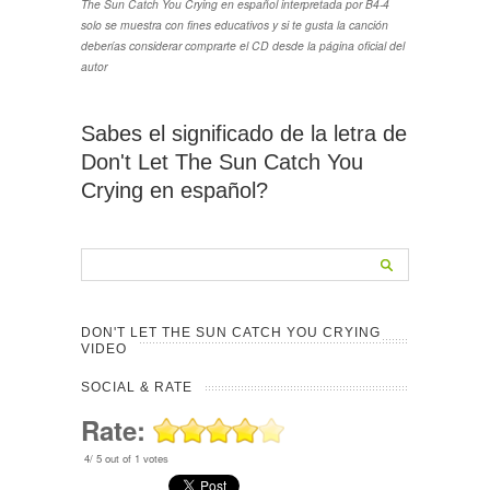
The Sun Catch You Crying en español interpretada por B4-4
solo se muestra con fines educativos y si te gusta la canción
deberías considerar comprarte el CD desde la página oficial del
autor
Sabes el significado de la letra de
Don't Let The Sun Catch You
Crying en español?
DON'T LET THE SUN CATCH YOU CRYING
VIDEO
SOCIAL & RATE
Rate:
4
/
5
out of
1
votes