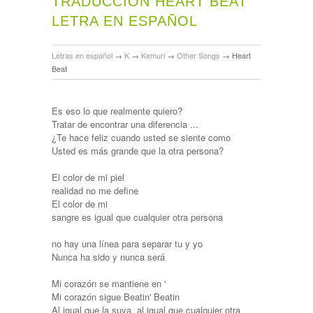
TRADUCCIÓN HEART BEAT
LETRA EN ESPAÑOL
Letras en español
→
K
→
Kemuri
→
Other Songs
→
Heart
Beat
Es eso lo que realmente quiero?
Tratar de encontrar una diferencia ...
¿Te hace feliz cuando usted se siente como
Usted es más grande que la otra persona?
El color de mi piel
realidad no me define
El color de mi
sangre es igual que cualquier otra persona
no hay una línea para separar tu y yo
Nunca ha sido y nunca será
Mi corazón se mantiene en '
Mi corazón sigue Beatin' Beatin
Al igual que la suya, al igual que cualquier otra