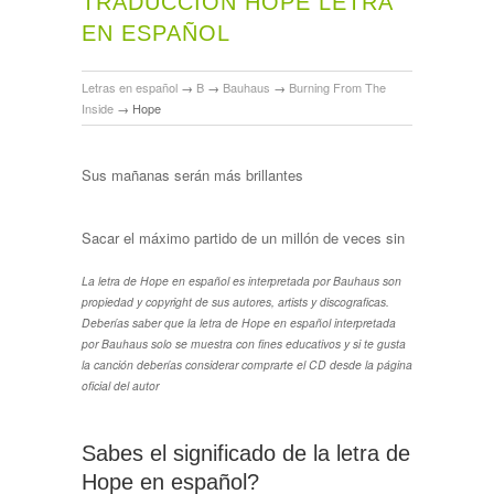
TRADUCCIÓN HOPE LETRA
EN ESPAÑOL
Letras en español
→
B
→
Bauhaus
→
Burning From The
Inside
→
Hope
Sus mañanas serán más brillantes
Sacar el máximo partido de un millón de veces sin
La letra de Hope en español es interpretada por Bauhaus son
propiedad y copyright de sus autores, artists y discograficas.
Deberías saber que la letra de Hope en español interpretada
por Bauhaus solo se muestra con fines educativos y si te gusta
la canción deberías considerar comprarte el CD desde la página
oficial del autor
Sabes el significado de la letra de
Hope en español?