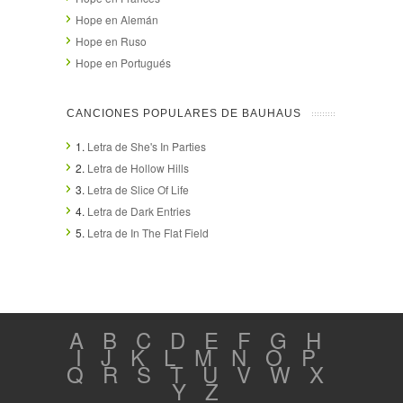
Hope en Alemán
Hope en Ruso
Hope en Portugués
CANCIONES POPULARES DE BAUHAUS
1.
Letra de She's In Parties
2.
Letra de Hollow Hills
3.
Letra de Slice Of Life
4.
Letra de Dark Entries
5.
Letra de In The Flat Field
A
B
C
D
E
F
G
H
I
J
K
L
M
N
O
P
Q
R
S
T
U
V
W
X
Y
Z