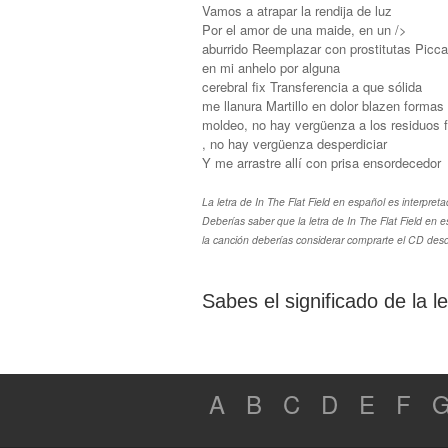
Vamos a atrapar la rendija de luz
Por el amor de una maide, en un />
aburrido Reemplazar con prostitutas Piccad
en mi anhelo por alguna
cerebral fix Transferencia a que sólida
me llanura Martillo en dolor blazen formas
moldeo, no hay vergüenza a los residuos
, no hay vergüenza desperdiciar
Y me arrastre allí con prisa ensordecedor
La letra de In The Flat Field en español es interpret
Deberías saber que la letra de In The Flat Field en 
la canción deberías considerar comprarte el CD desde
Sabes el significado de la l
A
B
C
D
E
F