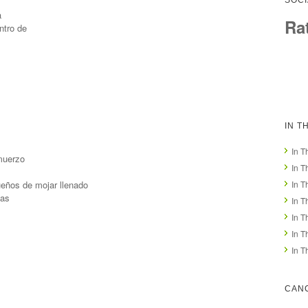
SOCI
a
Ra
ntro de
IN T
In T
lmuerzo
In T
ueños de mojar llenado
In T
das
In T
In T
In T
In T
CAN