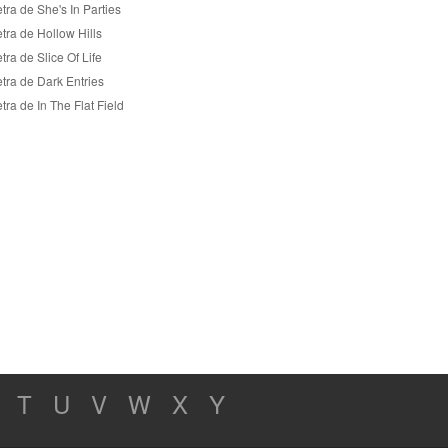
tra de She's In Parties
tra de Hollow Hills
tra de Slice Of Life
tra de Dark Entries
tra de In The Flat Field
T
U
V
W
X
Y