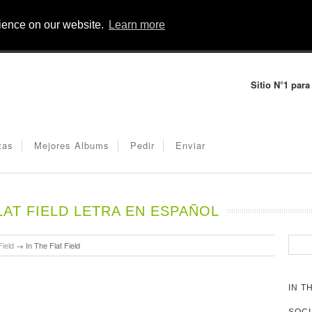
rience on our website.
Learn more
Sitio N°1 para
tas
Mejores Albums
Pedir
Enviar
LAT FIELD LETRA EN ESPAÑOL
Field
→
In The Flat Field
IN T