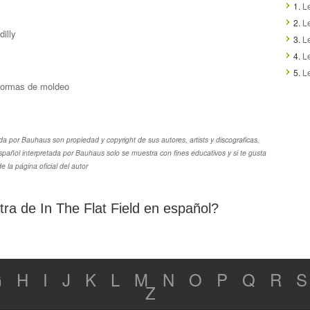
1.
Le
2.
Le
illy
3.
Le
4.
Le
5.
Le
 formas de moldeo
ada por Bauhaus son propiedad y copyright de sus autores, artists y discograficas.
español interpretada por Bauhaus solo se muestra con fines educativos y si te gusta
 la página oficial del autor
etra de In The Flat Field en español?
G
H
I
J
K
L
M
N
O
P
Q
R
S
Z