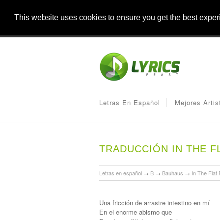
This website uses cookies to ensure you get the best expe
Letras En Español
Mejores Artis
TRADUCCIÓN IN THE F
Letras en español
→
B
→
Bauhaus
→
In The Flat 
Una fricción de arrastre intestino en mí
En el enorme abismo que