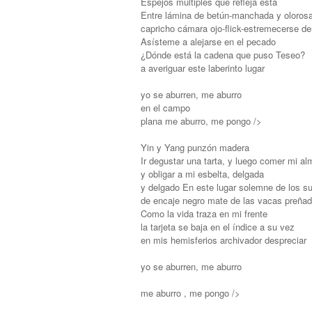
Espejos múltiples que refleja esta
Entre lámina de betún-manchada y oloros
capricho cámara ojo-flick-estremecerse de
Asísteme a alejarse en el pecado
¿Dónde está la cadena que puso Teseo?
a averiguar este laberinto lugar
yo se aburren, me aburro
en el campo
plana me aburro, me pongo />
Yin y Yang punzón madera
Ir degustar una tarta, y luego comer mi a
y obligar a mi esbelta, delgada
y delgado En este lugar solemne de los s
de encaje negro mate de las vacas preña
Como la vida traza en mi frente
la tarjeta se baja en el índice a su vez
en mis hemisferios archivador despreciar
yo se aburren, me aburro
me aburro , me pongo />