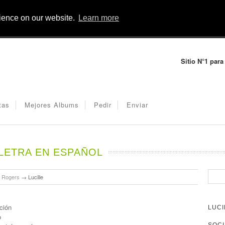
rience on our website.
Learn more
Sitio N°1 para
tas
Mejores Albums
Pedir
Enviar
LETRA EN ESPAÑOL
 Rogers
→
Lucille
ación
LUCI
o