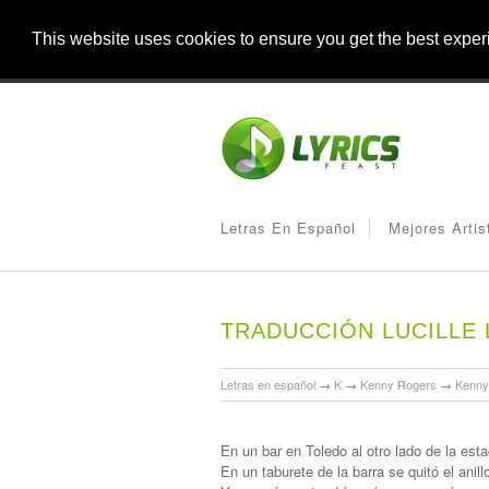
This website uses cookies to ensure you get the best expe
Letras En Español
Mejores Artis
TRADUCCIÓN LUCILLE 
Letras en español
→
K
→
Kenny Rogers
→
Kenny
En un bar en Toledo al otro lado de la est
En un taburete de la barra se quitó el anill