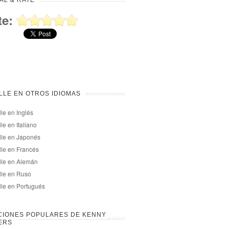
AL & RATE
te:
LLE EN OTROS IDIOMAS
lle en Inglés
lle en Italiano
lle en Japonés
lle en Francés
lle en Alemán
lle en Ruso
lle en Portugués
CIONES POPULARES DE KENNY
ERS