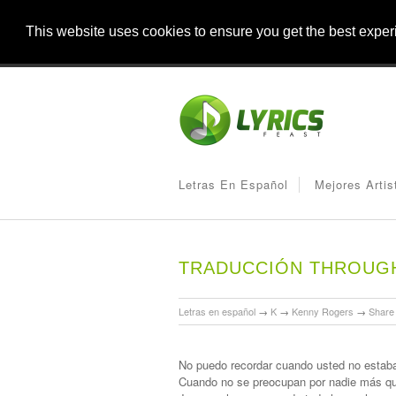
This website uses cookies to ensure you get the best expe
Letras En Español
Mejores Artis
TRADUCCIÓN THROUGH
Letras en español
→
K
→
Kenny Rogers
→
Share
No puedo recordar cuando usted no estaba 
Cuando no se preocupan por nadie más q