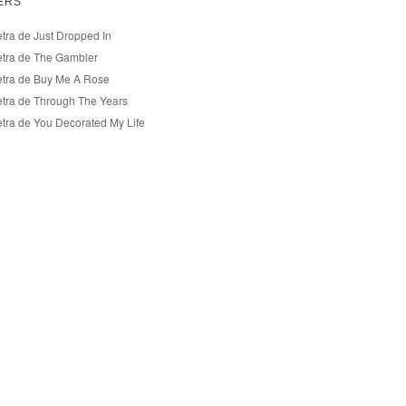
ERS
etra de Just Dropped In
etra de The Gambler
etra de Buy Me A Rose
etra de Through The Years
etra de You Decorated My Life