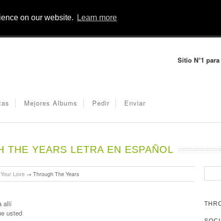
rience on our website.
Learn more
Sitio N°1 para
tas
Mejores Albums
Pedir
Enviar
 THE YEARS LETRA EN ESPAÑOL
 Your Love
→
Through The Years
allí
THRO
ue usted