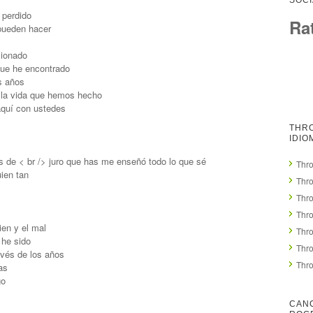
SOCI
 perdido
Ra
pueden hacer
cionado
que he encontrado
s años
 la vida que hemos hecho
aquí con ustedes
THR
IDIO
s de < br /> juro que has me enseñó todo lo que sé
Thro
ien tan
Thro
Thr
Thro
ien y el mal
Thr
 he sido
Thr
ravés de los años
Thro
as
go
CAN