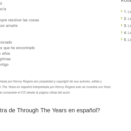
ROG
ió
ecía
1.
L
2.
L
mpre resolver las cosas
 por amarte
3.
L
4.
L
5.
L
cionado
es que he encontrado
s años
ágrimas
ntigo
etada por Kenny Rogers son propiedad y copyright de sus autores, artists y
gh The Years en español interpretada por Kenny Rogers solo se muestra con fines
ar comprarte el CD desde la página oficial del autor
letra de Through The Years en español?