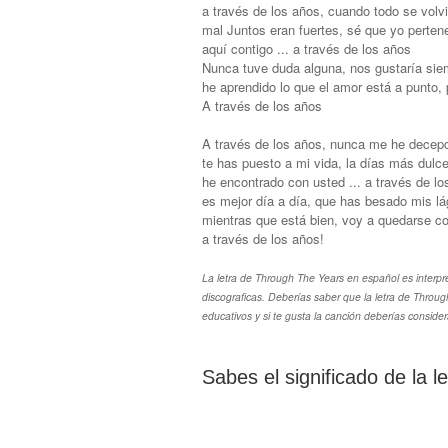
a través de los años, cuando todo se volv
mal Juntos eran fuertes, sé que yo perten
aquí contigo ... a través de los años
Nunca tuve duda alguna, nos gustaría sie
he aprendido lo que el amor está a punto,
A través de los años
A través de los años, nunca me he decep
te has puesto a mi vida, la días más dulc
he encontrado con usted ... a través de lo
es mejor día a día, que has besado mis l
mientras que está bien, voy a quedarse co
a través de los años!
La letra de Through The Years en español es interpr
discograficas. Deberías saber que la letra de Throu
educativos y si te gusta la canción deberías consider
Sabes el significado de la 