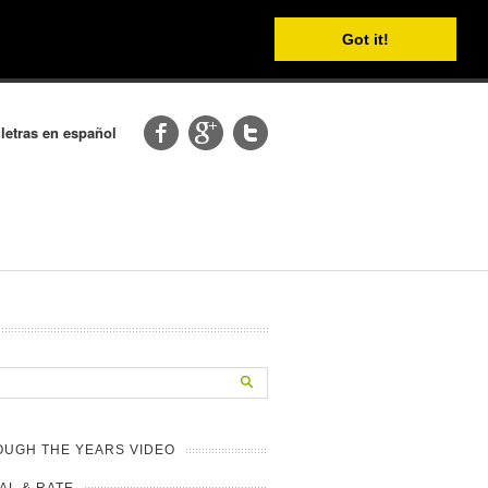
Got it!
 letras en español
UGH THE YEARS VIDEO