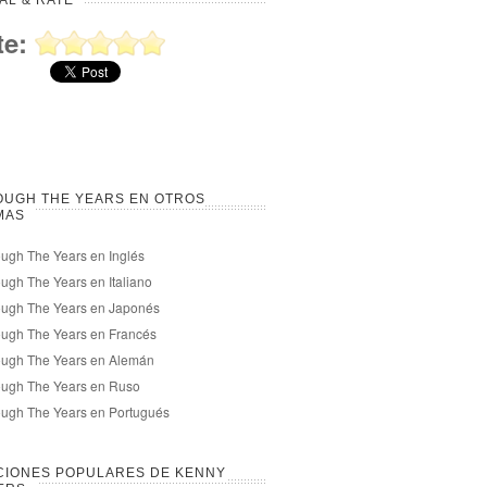
AL & RATE
te:
OUGH THE YEARS EN OTROS
MAS
ugh The Years en Inglés
ugh The Years en Italiano
ough The Years en Japonés
ugh The Years en Francés
ough The Years en Alemán
ough The Years en Ruso
ugh The Years en Portugués
CIONES POPULARES DE KENNY