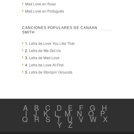
Mad Love en Ruso
Mad Love en Portugués
CANCIONES POPULARES DE CANAAN
SMITH
1.
Letra de Love You Like That
2.
Letra de We Got Us
3.
Letra de Mad Love
4.
Letra de Love At First
5.
Letra de Stompin' Grounds
A
B
C
D
E
F
G
H
I
J
K
L
M
N
O
P
Q
R
S
T
U
V
W
X
Y
Z