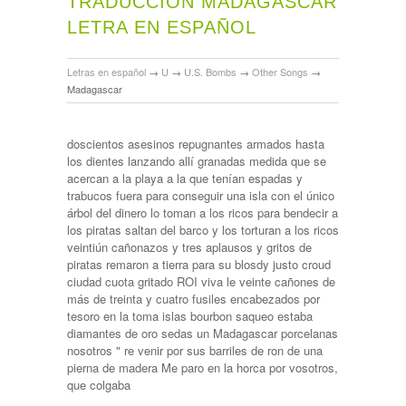
TRADUCCIÓN MADAGASCAR
LETRA EN ESPAÑOL
Letras en español
→
U
→
U.S. Bombs
→
Other Songs
→
Madagascar
doscientos asesinos repugnantes armados hasta
los dientes lanzando allí granadas medida que se
acercan a la playa a la que tenían espadas y
trabucos fuera para conseguir una isla con el único
árbol del dinero lo toman a los ricos para bendecir a
los piratas saltan del barco y los torturan a los ricos
veintiún cañonazos y tres aplausos y gritos de
piratas remaron a tierra para su blosdy justo croud
ciudad cuota gritado ROI viva le veinte cañones de
más de treinta y cuatro fusiles encabezados por
tesoro en la toma islas bourbon saqueo estaba
diamantes de oro sedas un Madagascar porcelanas
nosotros " re venir por sus barriles de ron de una
pierna de madera Me paro en la horca por vosotros,
que colgaba