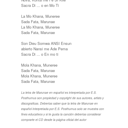
Sacra Di ... o en Mo Ti
La Mo Khana, Muneree
Sada Fata, Marunae
La Mo Khana, Muneree
Sada Fata, Marunae
Son Dieu Somwa ANSI Ensun
abierto Nansi me Ade Pema
Sacra Di ... o En mo ti
Mola Khana, Muneree
Sada Fata, Marunae
Mola Khana, Muneree
Sada Fata, Marunae
La letra de Marunae en español es interpretada por E.S.
Posthumus son propiedad y copyright de sus autores, artists y
discograficas. Deberías saber que la letra de Marunae en
español interpretada por E.S. Posthumus solo se muestra con
fines educativos y si te gusta la canción deberías considerar
comprarte el CD desde la página oficial del autor