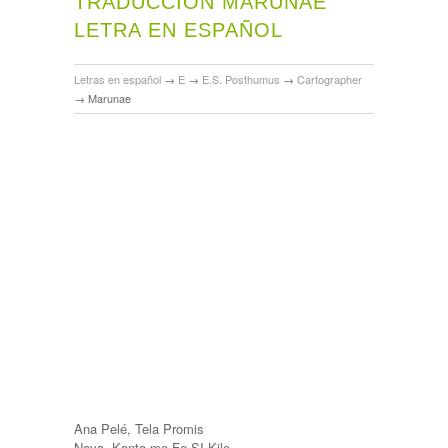
TRADUCCIÓN MARUNAE
LETRA EN ESPAÑOL
Letras en español
→
E
→
E.S. Posthumus
→
Cartographer
→
Marunae
Ana Pelé, Tela Promis
Nova, Konta me Fe SI Kile