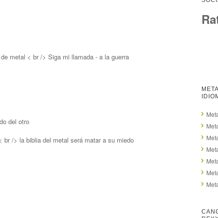
SOCI
Ra
 de metal < br /> Siga mi llamada - a la guerra
META
IDIO
Meta
do del otro
Meta
Meta
 br /> la biblia del metal será matar a su miedo
Meta
Meta
Meta
Meta
CAN