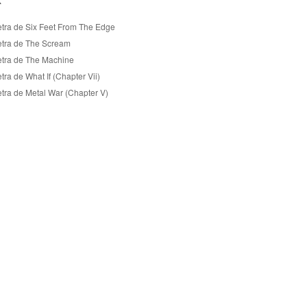
X
etra de Six Feet From The Edge
etra de The Scream
etra de The Machine
tra de What If (Chapter Vii)
etra de Metal War (Chapter V)