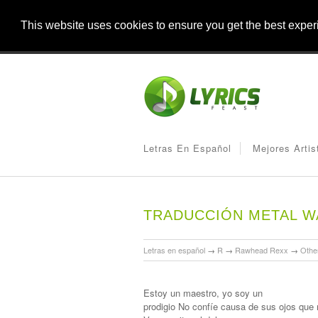
This website uses cookies to ensure you get the best expe
Letras En Español
Mejores Artis
TRADUCCIÓN METAL WA
Letras en español
→
R
→
Rawhead Rexx
→
Othe
Estoy un maestro, yo soy un
prodigio No confíe causa de sus ojos que 