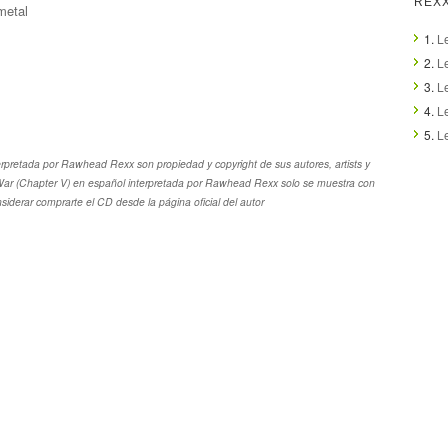
REX
metal
1.
L
2.
L
3.
L
4.
Le
5.
L
erpretada por Rawhead Rexx son propiedad y copyright de sus autores, artists y
l War (Chapter V) en español interpretada por Rawhead Rexx solo se muestra con
nsiderar comprarte el CD desde la página oficial del autor