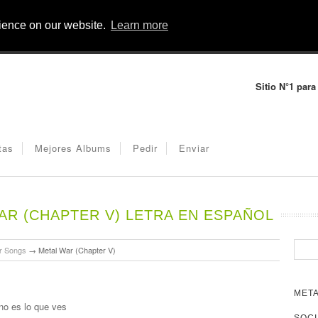
rience on our website.
Learn more
Sitio N°1 para
tas
Mejores Albums
Pedir
Enviar
R (CHAPTER V) LETRA EN ESPAÑOL
r Songs
→
Metal War (Chapter V)
META
no es lo que ves