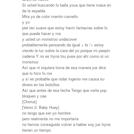
Si usted buscando fo balla youa que tiene masa en
da la espalda
Mira yo de color marrón camello
y yo
piel tan suave que estoy havin fantasías sobre lo
que puede hacer y me
y usted un monstruo undacover
probablemente pensando da igual < br /> estoy
viendo la luz sobre la cara del yo porque mi peepin
cadena Y no es tryna tou puse por ahí como si un
monstruo
Así que ni siquiera toma de esa manera jus dice
que lo hizo fo me
y sí es probable que rodar ingenio me causa su
dinero en los bolsillos
Así que antes de esa fecha Tengo que verte pop
bloqueo y cae
[Chorus]
[Verso 2: Baby Huey]
no tengo que ser yo hombre
pero realmente no me importaría
no hemos conseguido volver a hablar soy jus tryna
tienen un tiempo