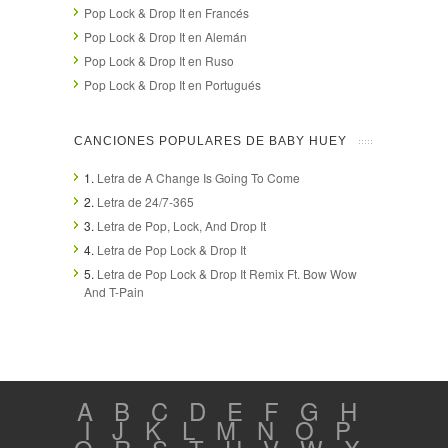
Pop Lock & Drop It en Francés
Pop Lock & Drop It en Alemán
Pop Lock & Drop It en Ruso
Pop Lock & Drop It en Portugués
CANCIONES POPULARES DE BABY HUEY
1.
Letra de A Change Is Going To Come
2.
Letra de 24/7-365
3.
Letra de Pop, Lock, And Drop It
4.
Letra de Pop Lock & Drop It
5.
Letra de Pop Lock & Drop It Remix Ft. Bow Wow
And T-Pain
A
B
C
D
E
F
G
H
I
J
K
L
M
N
O
P