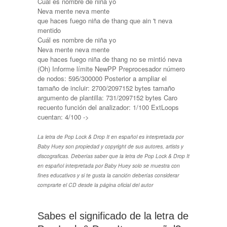
Cuál es nombre de niña yo
Neva mente neva mente
que haces fuego niña de thang que ain 't neva
mentido
Cuál es nombre de niña yo
Neva mente neva mente
que haces fuego niña de thang no se mintió neva
(Oh)
Informe límite NewPP Preprocesador número
de nodos: 595/300000 Posterior a ampliar el
tamaño de incluir: 2700/2097152 bytes tamaño
argumento de plantilla: 731/2097152 bytes Caro
recuento función del analizador: 1/100 ExtLoops
cuentan: 4/100
->
La letra de Pop Lock & Drop It en español es interpretada por
Baby Huey son propiedad y copyright de sus autores, artists y
discograficas. Deberías saber que la letra de Pop Lock & Drop It
en español interpretada por Baby Huey solo se muestra con
fines educativos y si te gusta la canción deberías considerar
comprarte el CD desde la página oficial del autor
Sabes el significado de la letra de