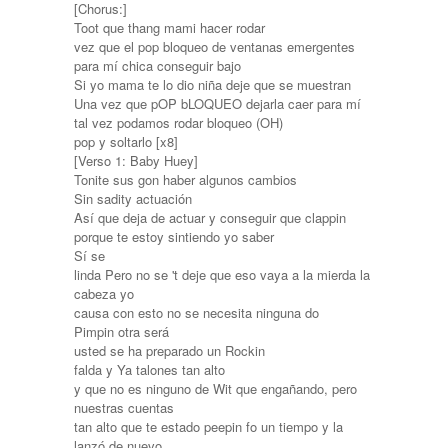
[Chorus:]
Toot que thang mami hacer rodar
vez que el pop bloqueo de ventanas emergentes
para mí chica conseguir bajo
Si yo mama te lo dio niña deje que se muestran
Una vez que pOP bLOQUEO dejarla caer para mí
tal vez podamos rodar bloqueo (OH)
pop y soltarlo [x8]
[Verso 1: Baby Huey]
Tonite sus gon haber algunos cambios
Sin sadity actuación
Así que deja de actuar y conseguir que clappin
porque te estoy sintiendo yo saber
Sí se
linda Pero no se 't deje que eso vaya a la mierda la
cabeza yo
causa con esto no se necesita ninguna do
Pimpin otra será
usted se ha preparado un Rockin
falda y Ya talones tan alto
y que no es ninguno de Wit que engañando, pero
nuestras cuentas
tan alto que te estado peepin fo un tiempo y la
lanzó de nuevo