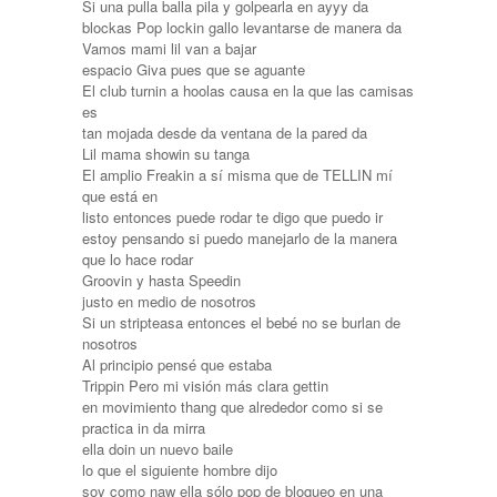
Si una pulla balla pila y golpearla en ayyy da
blockas Pop lockin gallo levantarse de manera da
Vamos mami lil van a bajar
espacio Giva pues que se aguante
El club turnin a hoolas causa en la que las camisas
es
tan mojada desde da ventana de la pared da
Lil mama showin su tanga
El amplio Freakin a sí misma que de TELLIN mí
que está en
listo entonces puede rodar te digo que puedo ir
estoy pensando si puedo manejarlo de la manera
que lo hace rodar
Groovin y hasta Speedin
justo en medio de nosotros
Si un stripteasa entonces el bebé no se burlan de
nosotros
Al principio pensé que estaba
Trippin Pero mi visión más clara gettin
en movimiento thang que alrededor como si se
practica in da mirra
ella doin un nuevo baile
lo que el siguiente hombre dijo
soy como naw ella sólo pop de bloqueo en una